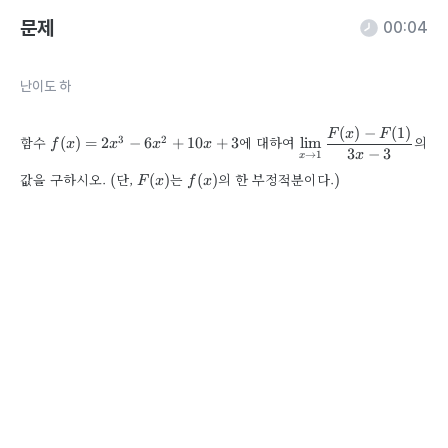
문제
00:04
난이도 
하
(
)
−
(
1
)
F
x
F
3
2
함수
에 대하여
의
(
)
=
2
−
6
+
10
+
3
lim
f
x
x
x
x
3
−
3
→
1
x
x
값을 구하시오.
단,
는
의 한 부정적분이다.
(
(
)
(
)
)
F
x
f
x